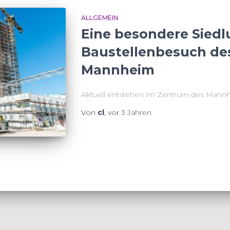
ALLGEMEIN
Eine besondere Siedl
Baustellenbesuch des
Mannheim
Aktuell entstehen im Zentrum des Mann
Von
cl
, vor
3 Jahren
ehemaligen Areals eines US-Army-Stützp
der Leitidee einer Hochhausfamilie in F
Seidl & Partner Gesamtplanung GmbH pla
Unsere Kolleginnen und Kollegen aus d
arbeiten zusammen mit den Architekten 