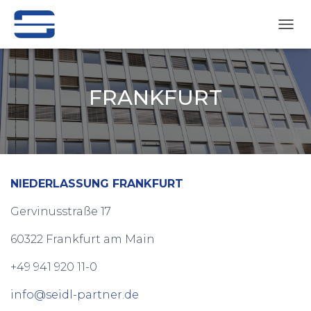
N
A
V
I
G
FRANKFURT
A
T
I
O
N
U
M
NIEDERLASSUNG FRANKFURT
S
C
Gervinusstraße 17
H
A
60322 Frankfurt am Main
L
T
+49 941 920 11-0
E
N
info@seidl-partner.de