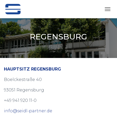
N
A
V
I
G
REGENSBURG
A
T
I
O
N
U
M
HAUPTSITZ REGENSBURG
S
C
Boelckestraße 40
H
A
93051 Regensburg
L
T
+49 941 920 11-0
E
N
info@seidl-partner.de