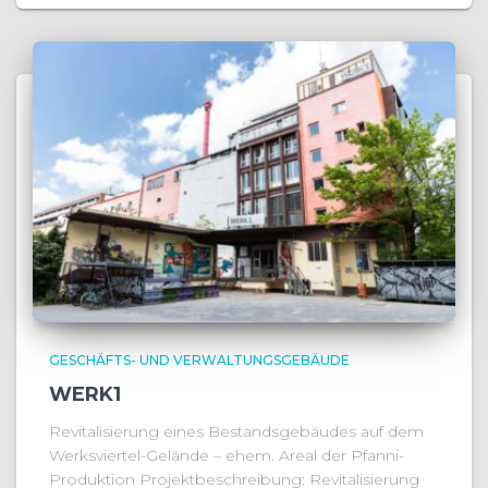
GESCHÄFTS- UND VERWALTUNGSGEBÄUDE
WERK1
Revitalisierung eines Bestandsgebäudes auf dem
Werksviertel-Gelände – ehem. Areal der Pfanni-
Produktion Projektbeschreibung: Revitalisierung