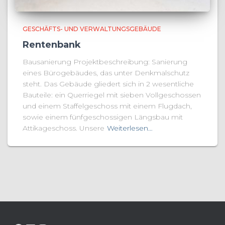
GESCHÄFTS- UND VERWALTUNGSGEBÄUDE
Rentenbank
Bausanierung Projektbeschreibung: Sanierung
eines Bürogebäudes, das unter Denkmalschutz
steht. Das Gebäude gliedert sich in 2 wesentliche
Bauteile: ein Querriegel mit sieben Vollgeschossen
und einem Staffelgeschoss mit einem Flugdach,
sowie einem fünfgeschossigen Längsbau mit
Attikageschoss. Unsere
Weiterlesen…
FACEBOOK
LINKEDIN
INSTAGRAM