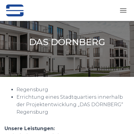
N
A
V
I
G
DAS DÖRNBERG
A
T
Veröffentlicht von
cl
am
28. Februar 2023
I
O
N
U
M
S
C
Regensburg
H
Errichtung eines Stadtquartiers innerhalb
A
der Projektentwicklung „DAS DÖRNBERG“
L
Regensburg
T
E
N
Unsere Leistungen: