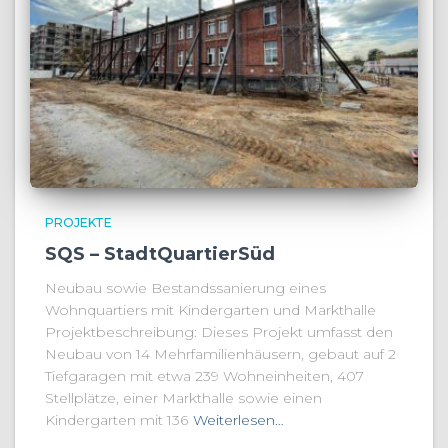
PROJEKTE
SQS – StadtQuartierSüd
Neubau sowie Bestandssanierung eines
Wohnquartiers mit Kindergarten und Markthalle
Projektbeschreibung: Dieses Projekt umfasst den
Neubau von 14 Mehrfamilienhäusern, gebaut auf 2
Tiefgaragen mit etwa 239 Wohneinheiten, 407
Stellplätze, einer Markthalle sowie einen
Kindergarten mit 136
Weiterlesen…