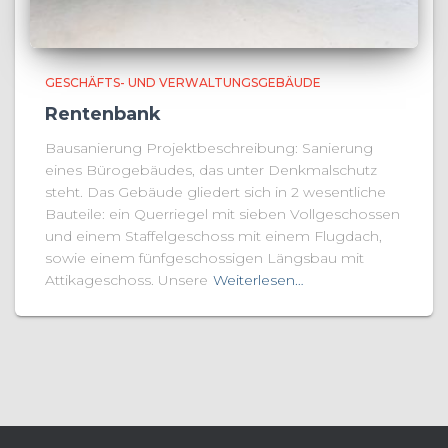
GESCHÄFTS- UND VERWALTUNGSGEBÄUDE
Rentenbank
Bausanierung Projektbeschreibung: Sanierung
eines Bürogebäudes, das unter Denkmalschutz
steht. Das Gebäude gliedert sich in 2 wesentliche
Bauteile: ein Querriegel mit sieben Vollgeschossen
und einem Staffelgeschoss mit einem Flugdach,
sowie einem fünfgeschossigen Längsbau mit
Attikageschoss. Unsere
Weiterlesen…