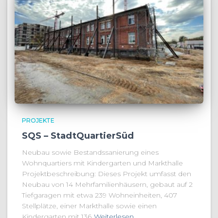
PROJEKTE
SQS – StadtQuartierSüd
Neubau sowie Bestandssanierung eines
Wohnquartiers mit Kindergarten und Markthalle
Projektbeschreibung: Dieses Projekt umfasst den
Neubau von 14 Mehrfamilienhäusern, gebaut auf 2
Tiefgaragen mit etwa 239 Wohneinheiten, 407
Stellplätze, einer Markthalle sowie einen
Kindergarten mit 136
Weiterlesen…