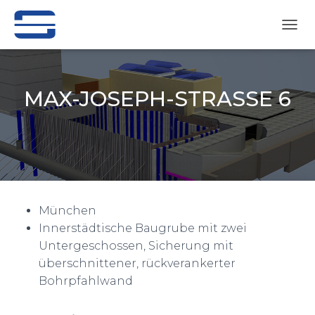
N
A
V
I
G
MAX-JOSEPH-STRASSE 6
A
T
Veröffentlicht von
cl
am
28. Februar 2023
I
O
N
U
M
S
C
München
H
Innerstädtische Baugrube mit zwei
A
Untergeschossen, Sicherung mit
L
überschnittener, rückverankerter
T
E
Bohrpfahlwand
N