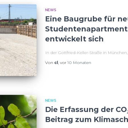
NEWS
Eine Baugrube für n
Studentenapartment
entwickelt sich
In der Gottfried-Keller-Straße in München
Von
cl
, vor
10 Monaten
viertgrößten Bahnhof in Bayern, München-
Wohnhaus mit 113 Studentenapartments m
Gemeinschaftsflächen, wie Fitnessraum, D
Unsere Kolleg:innen der Abteilung Spezial
NEWS
Die Erfassung der CO₂
Gesamtplanung GmbH durften – im Auftr
Beitrag zum Klimasc
Properties
Weiterlesen…