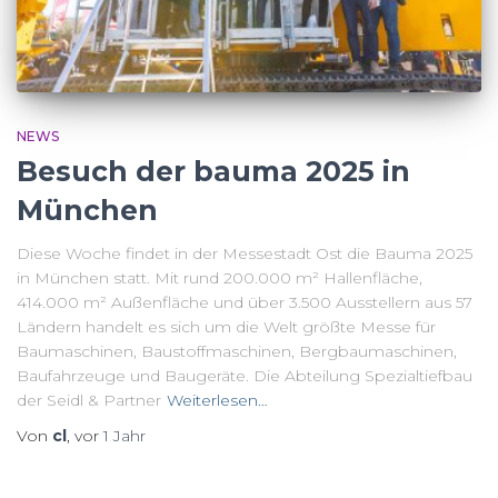
NEWS
Besuch der bauma 2025 in
München
Diese Woche findet in der Messestadt Ost die Bauma 2025
in München statt. Mit rund 200.000 m² Hallenfläche,
414.000 m² Außenfläche und über 3.500 Ausstellern aus 57
Ländern handelt es sich um die Welt größte Messe für
Baumaschinen, Baustoffmaschinen, Bergbaumaschinen,
Baufahrzeuge und Baugeräte. Die Abteilung Spezialtiefbau
der Seidl & Partner
Weiterlesen…
Von
cl
, vor
1 Jahr