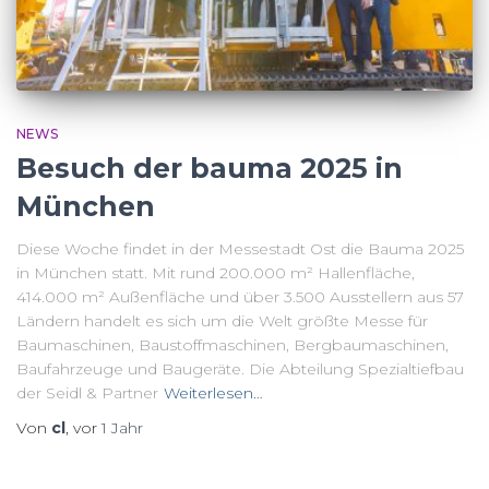
NEWS
Besuch der bauma 2025 in
München
Diese Woche findet in der Messestadt Ost die Bauma 2025
in München statt. Mit rund 200.000 m² Hallenfläche,
414.000 m² Außenfläche und über 3.500 Ausstellern aus 57
Ländern handelt es sich um die Welt größte Messe für
Baumaschinen, Baustoffmaschinen, Bergbaumaschinen,
Baufahrzeuge und Baugeräte. Die Abteilung Spezialtiefbau
der Seidl & Partner
Weiterlesen…
Von
cl
, vor
1 Jahr