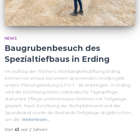
NEWS
Baugrubenbesuch des
Spezialtiefbaus in Erding
Im Auftrag der Fischer’s Wohltätigkeitsstiftung Erding
können wir erneut bei einem spannenden Großprojekt
unsere Planungsleistung (LPH 1 – 8) einbringen. In Erding
wird die Errichtung eines Gebäudes für Tagespflege,
stationäre Pflege und betreutes Wohnen mit Tiefgarage
geplant. Nach Errichtung der Bohrpfahlwand und der
Spundwand wurde die Bestands-Tiefgarage abgebrochen,
um die
Weiterlesen…
Von
cl
, vor
2 Jahren