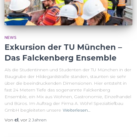
NEWS
Exkursion der TU München –
Das Falckenberg Ensemble
Als die Studentinnen und Studenten der TU München in der
Baugrube der Hildegardstraße standen, staunten sie sehr
über die beeindruckenden Dimensionen. Hier entsteht in
fast 24 Metern Tiefe das sogenannte Falckenberg
Ensemble, ein Mix aus Wohnen, Gastronomie, Einzelhandel
und Büros. Im Auftrag der Firma A. Wöhrl Spezialtiefbau
GmbH begleiteten unsere
Weiterlesen…
Von
cl
, vor
2 Jahren