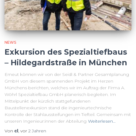
NEWS
Exkursion des Spezialtiefbaus
– Hildegardstraße in München
Erneut können wir von der Seidl & Partner Gesamtplanung
GmbH von diesem spannenden Projekt im Herzen
Münchens berichten, welches wir im Auftrag der Firma A.
Wöhrl Spezialtiefbau GmbH planerisch begleiten. Im
Mittelpunkt der kürzlich stattgefundenen
Baustellenexkursion stand die ingenieurtechnische
Kontrolle der Stahlaussteifungen im Tiefteil. Gemeinsam mit
unseren Ingenieur:innen der Abteilung
Weiterlesen…
Von
cl
, vor
2 Jahren