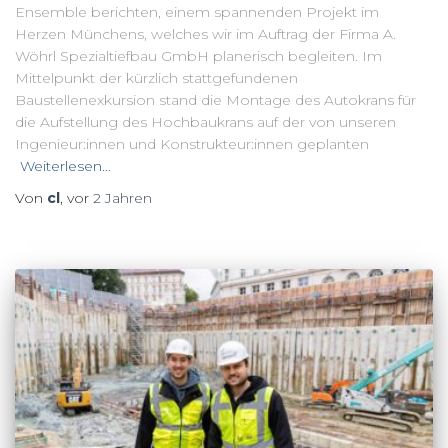
Ensemble berichten, einem spannenden Projekt im
Herzen Münchens, welches wir im Auftrag der Firma A.
Wöhrl Spezialtiefbau GmbH planerisch begleiten. Im
Mittelpunkt der kürzlich stattgefundenen
Baustellenexkursion stand die Montage des Autokrans für
die Aufstellung des Hochbaukrans auf der von unseren
Ingenieur:innen und Konstrukteur:innen geplanten
Weiterlesen…
Von
cl
, vor
2 Jahren