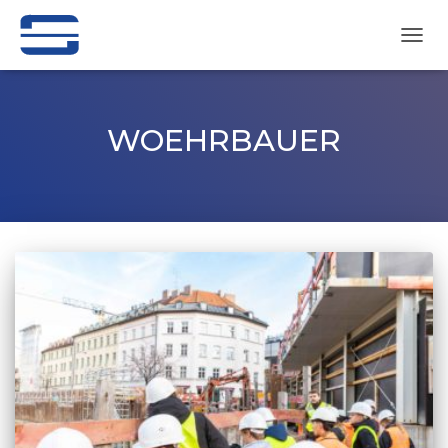
NAVI
UMSC
WOEHRBAUER