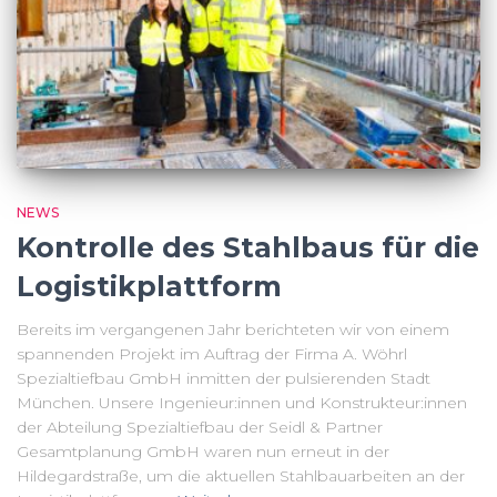
NEWS
Kontrolle des Stahlbaus für die
Logistikplattform
Bereits im vergangenen Jahr berichteten wir von einem
spannenden Projekt im Auftrag der Firma A. Wöhrl
Spezialtiefbau GmbH inmitten der pulsierenden Stadt
München. Unsere Ingenieur:innen und Konstrukteur:innen
der Abteilung Spezialtiefbau der Seidl & Partner
Gesamtplanung GmbH waren nun erneut in der
Hildegardstraße, um die aktuellen Stahlbauarbeiten an der