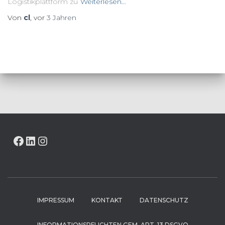
Logistikplattform zu
Weiterlesen…
Von
cl
, vor
3 Jahren
FACEBOOK
LINKEDIN
INSTAGRAM
IMPRESSUM
KONTAKT
DATENSCHUTZ
INFORMATIONSPFLICHTEN GEM. ART. 13 DSGVO