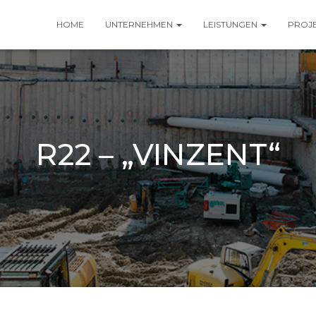
HOME
UNTERNEHMEN
LEISTUNGEN
PROJ
R22 – „VINZENT“
Veröffentlicht von
cl
am
2. Januar 2024