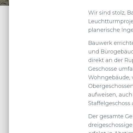
Wir sind stolz,
Leuchtturmproje
planerische Ing
Bauwerk erricht
und Bürogebäude
direkt an der Ru
Geschosse umfass
Wohngebäude, wel
Obergeschossen 
aufweisen, auch 
Staffelgeschoss 
Der gesamte Geb
dreigeschossige