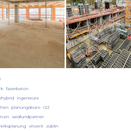
rk
faserbeton
zhybrid
ingenieure
chen
planungsbüro
r22
rcen
seidlundpartner
werksplanung
vinzent
züblin