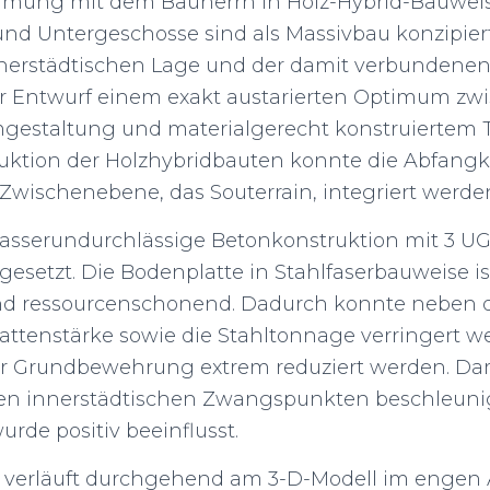
immung mit dem Bauherrn in Holz-Hybrid-Bauweis
 Untergeschosse sind als Massivbau konzipiert
nnerstädtischen Lage und der damit verbundene
der Entwurf einem exakt austarierten Optimum zw
estaltung und materialgerecht konstruiertem 
uktion der Holzhybridbauten konnte die Abfangk
 Zwischenebene, das Souterrain, integriert werde
asserundurchlässige Betonkonstruktion mit 3 UG
setzt. Die Bodenplatte in Stahlfaserbauweise is
und ressourcenschonend. Dadurch konnte neben 
lattenstärke sowie die Stahltonnage verringert w
r Grundbewehrung extrem reduziert werden. Dam
den innerstädtischen Zwangspunkten beschleun
urde positiv beeinflusst.
 verläuft durchgehend am 3-D-Modell im engen 