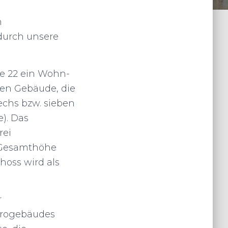
n
durch unsere
ße 22 ein Wohn-
en Gebäude, die
echs bzw. sieben
). Das
rei
e Gesamthöhe
hoss wird als
r
Bürogebäudes