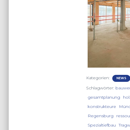
Kategorien:
NEWS
Schlagwörter:
bauwe
gesamtplanung
hol
konstrukteure
Mün
Regensburg
ressou
Spezialtiefbau
Trag