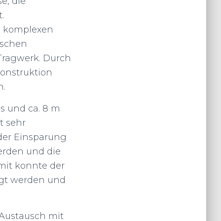
e, die
.
n komplexen
ischen
Tragwerk. Durch
onstruktion
n.
s und ca. 8 m
t sehr
der Einsparung
erden und die
it konnte der
igt werden und
Austausch mit