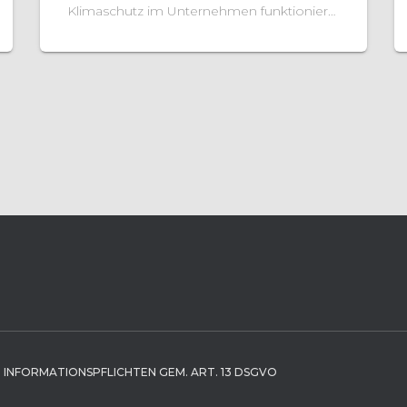
Klimaschutz im Unternehmen funktioniert
nicht ohne eine klare Basis: die
Berechnung des eigenen CO₂-
Fußabdrucks. Nur wer weiß, wo und in
welchem Umfang Emissionen entstehen,
kann gezielt Maßnahmen entwickeln, um
sie zu vermeiden oder zu reduzieren.
Weiterlesen…
INFORMATIONSPFLICHTEN GEM. ART. 13 DSGVO