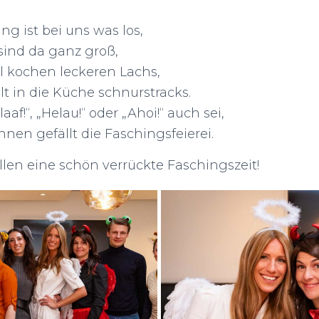
g ist bei uns was los,
 sind da ganz groß,
l kochen leckeren Lachs,
lt in die Küche schnurstracks.
aaf!“, „Helau!“ oder „Ahoi!“ auch sei,
nnen gefällt die Faschingsfeierei.
len eine schön verrückte Faschingszeit!