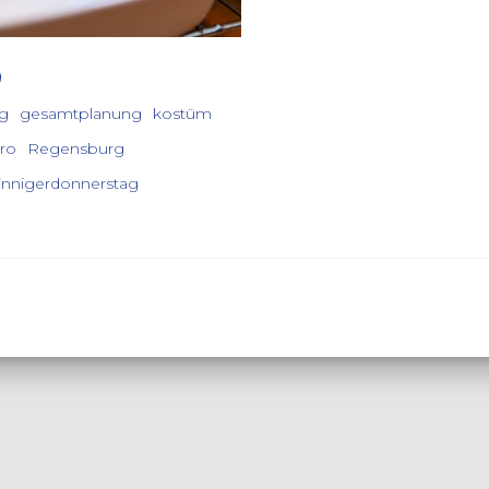
ng
gesamtplanung
kostüm
ro
Regensburg
innigerdonnerstag