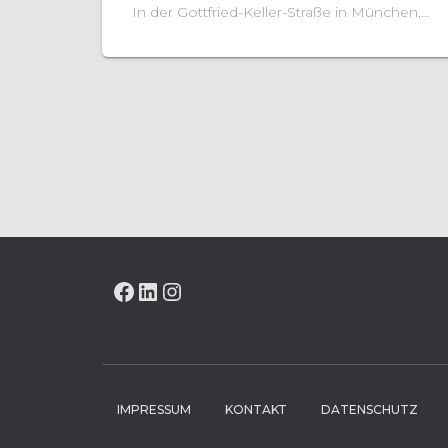
In der Gottfried-Keller-Straße in München,
in unmittelbarer Nähe zum viertgrößten
Bahnhof in Bayern, München-Pasing,
entsteht derzeit ein Wohnhaus mit 113
Studentenapartments mit Einzelhandel
sowie Gemeinschaftsflächen, wie
Fitnessraum, Dachterrasse und Freiflächen.
FACEBOOK
LINKEDIN
INSTAGRAM
Unsere Kolleg:innen der Abteilung
Spezialtiefbau
Weiterlesen…
IMPRESSUM
KONTAKT
DATENSCHUTZ