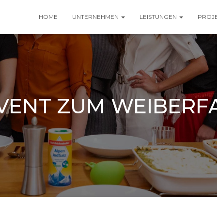
HOME
UNTERNEHMEN
LEISTUNGEN
PROJ
VENT ZUM WEIBERF
Veröffentlicht von
cl
am
8. Februar 2024