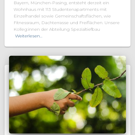
Bayern, München-Pasing, entsteht derzeit ein
Wohnhaus mit 113 Studentenapartments mit
Einzelhandel sowie Gemeinschaftsflächen, wie
Fitnessraum, Dachterrasse und Freiflächen. Unsere
Kolleg:innen der Abteilung Spezialtiefbau
Weiterlesen…