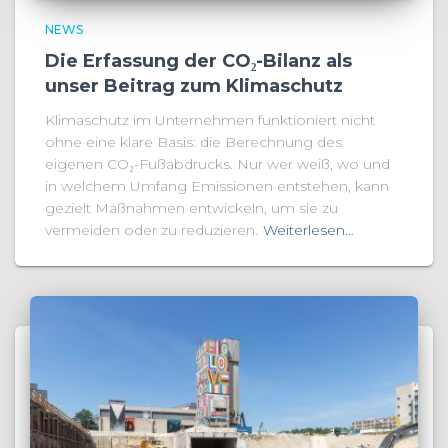
NEWS
Die Erfassung der CO₂-Bilanz als
unser Beitrag zum Klimaschutz
Klimaschutz im Unternehmen funktioniert nicht
ohne eine klare Basis: die Berechnung des
eigenen CO₂-Fußabdrucks. Nur wer weiß, wo und
in welchem Umfang Emissionen entstehen, kann
gezielt Maßnahmen entwickeln, um sie zu
vermeiden oder zu reduzieren.
Weiterlesen…