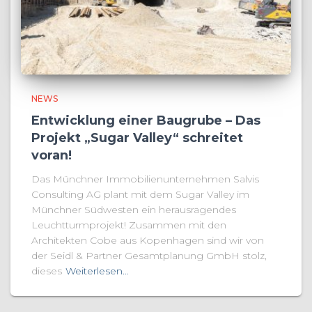
NEWS
Entwicklung einer Baugrube – Das
Projekt „Sugar Valley“ schreitet
voran!
Das Münchner Immobilienunternehmen Salvis
Consulting AG plant mit dem Sugar Valley im
Münchner Südwesten ein herausragendes
Leuchtturmprojekt! Zusammen mit den
Architekten Cobe aus Kopenhagen sind wir von
der Seidl & Partner Gesamtplanung GmbH stolz,
dieses
Weiterlesen…