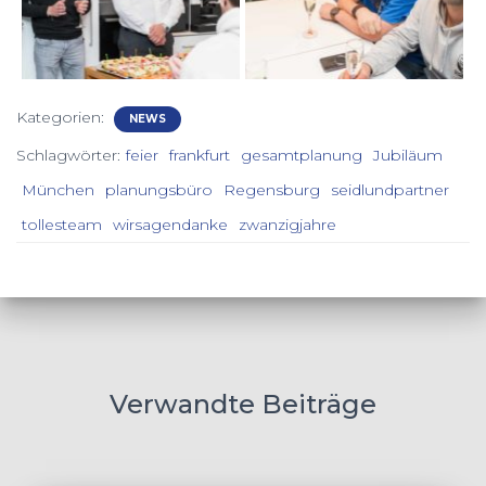
Kategorien:
NEWS
Schlagwörter:
feier
frankfurt
gesamtplanung
Jubiläum
München
planungsbüro
Regensburg
seidlundpartner
tollesteam
wirsagendanke
zwanzigjahre
Verwandte Beiträge