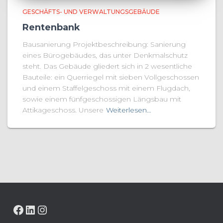
GESCHÄFTS- UND VERWALTUNGSGEBÄUDE
Rentenbank
Bausanierung Projektbeschreibung: Sanierung
eines Bürogebäudes, das unter Denkmalschutz
steht. Das Gebäude gliedert sich in 2 wesentliche
Bauteile: ein Querriegel mit sieben Vollgeschossen
und einem Staffelgeschoss mit einem Flugdach,
sowie einem fünfgeschossigen Längsbau mit
Attikageschoss. Unsere
Weiterlesen…
FACEBOOK
LINKEDIN
INSTAGRAM