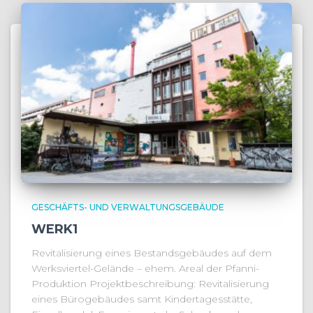
GESCHÄFTS- UND VERWALTUNGSGEBÄUDE
WERK1
Revitalisierung eines Bestandsgebäudes auf dem
Werksviertel-Gelände – ehem. Areal der Pfanni-
Produktion Projektbeschreibung: Revitalisierung
eines Bürogebäudes samt Kindertagesstätte,