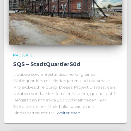
PROJEKTE
SQS – StadtQuartierSüd
Neubau sowie Bestandssanierung eines
Wohnquartiers mit Kindergarten und Markthalle
Projektbeschreibung: Dieses Projekt umfasst den
Neubau von 14 Mehrfamilienhäusern, gebaut auf 2
Tiefgaragen mit etwa 239 Wohneinheiten, 407
Stellplätze, einer Markthalle sowie einen
Kindergarten mit 136
Weiterlesen…