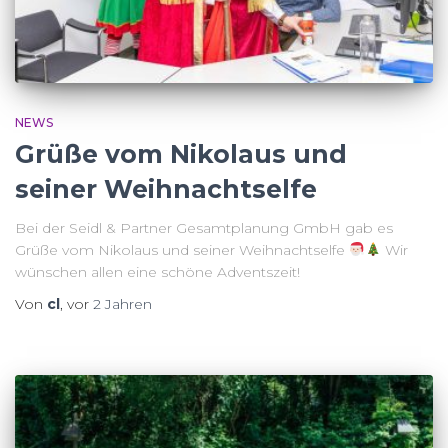
NEWS
Grüße vom Nikolaus und
seiner Weihnachtselfe
Bei der Seidl & Partner Gesamtplanung GmbH gab es
Grüße vom Nikolaus und seiner Weihnachtselfe
Wir
wünschen allen eine schöne Adventszeit!
Von
cl
, vor
2 Jahren