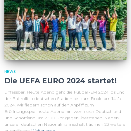
NEWS
Die UEFA EURO 2024 startet!
Unfassbar! Heute Abend geht die Fußball-EM 2024 los und
der Ball rollt in deutschen Stadien bis zum Finale am 14. Juli
2024! Wir fiebern schon auf den Anpfiff zum
Eröffnungsspiel heute Abend hin, wenn sich Deutschland
und Schottland um 21:00 Uhr gegenüberstehen. Neben
unserer deutschen Nationalmannschaft träumen 23 weitere
europäische
Weiterlesen…