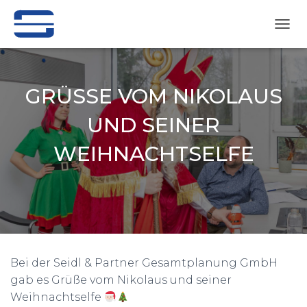
N
A
V
I
G
GRÜSSE VOM NIKOLAUS U
A
T
ND SEINER W
I
O
EIHNACHTSELFE
N
U
M
Veröffentlicht von
cl
am
9. Dezember 2024
S
C
H
A
L
T
Bei der Seidl & Partner Gesamtplanung GmbH
E
gab es Grüße vom Nikolaus und seiner
N
Weihnachtselfe