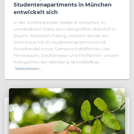
Studentenapartments in München
entwickelt sich
In der Gottfried-Keller-Straße in München, in
unmittelbarer Nähe zum viertgrößten Bahnhof in
Bayern, München-Pasing, entsteht derzeit ein
Wohnhaus mit 113 Studentenapartments mit
Einzelhandel sowie Gemeinschaftsflächen, wie
Fitnessraum, Dachterrasse und Freiflächen. Unsere
Kolleg:innen der Abteilung Spezialtiefbau
Weiterlesen…