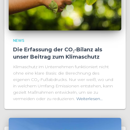
NEWS
Die Erfassung der CO₂-Bilanz als
unser Beitrag zum Klimaschutz
Klimaschutz im Unternehmen funktioniert nicht
ohne eine klare Basis: die Berechnung des
eigenen CO₂-Fußabdrucks. Nur wer weiß, wo und
in welchem Umfang Emissionen entstehen, kann
gezielt Maßnahmen entwickeln, um sie zu
vermeiden oder zu reduzieren.
Weiterlesen…