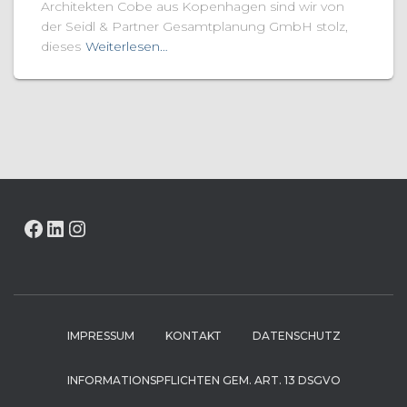
Architekten Cobe aus Kopenhagen sind wir von
der Seidl & Partner Gesamtplanung GmbH stolz,
dieses
Weiterlesen…
FACEBOOK
LINKEDIN
INSTAGRAM
IMPRESSUM
KONTAKT
DATENSCHUTZ
INFORMATIONSPFLICHTEN GEM. ART. 13 DSGVO